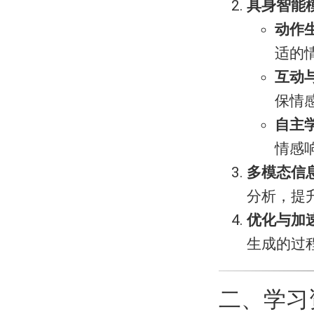
具身智能
动作
适的
互动
保情
自主
情感
多模态信
分析，提
优化与加
生成的过
二、学习