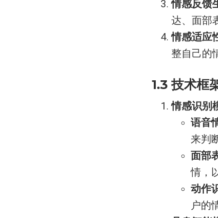
情感反馈
达、面部
情感适应
整自己的
1.3 技术框
情感识别
语音
来判
面部
情，
动作
户的