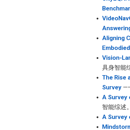
Benchmark
VideoNavQ
Answerin
Aligning 
Embodied
Vision-La
具身智能
The Rise 
Survey
—
A Survey 
智能综述
A Survey
Mindstorm