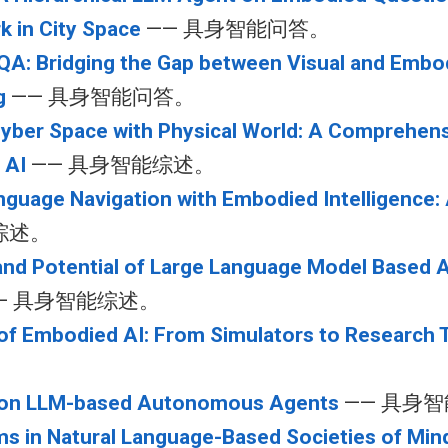
 in City Space
—— 具身智能问答。
A: Bridging the Gap between Visual and Embo
g
—— 具身智能问答。
Cyber Space with Physical World: A Comprehen
 AI
—— 具身智能综述。
nguage Navigation with Embodied Intelligence:
综述。
and Potential of Large Language Model Based 
— 具身智能综述。
of Embodied AI: From Simulators to Research 
。
 on LLM-based Autonomous Agents
—— 具身
s in Natural Language-Based Societies of Min