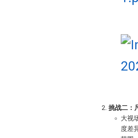
挑战二：
大视
度差异