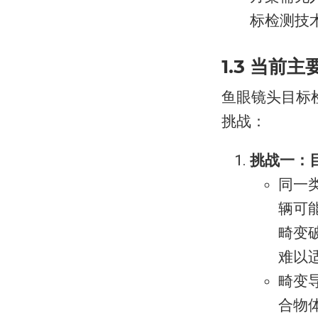
标检测技
1.3 当前
鱼眼镜头目标
挑战：
挑战一：
同一
辆可
畸变
难以适
畸变
合物