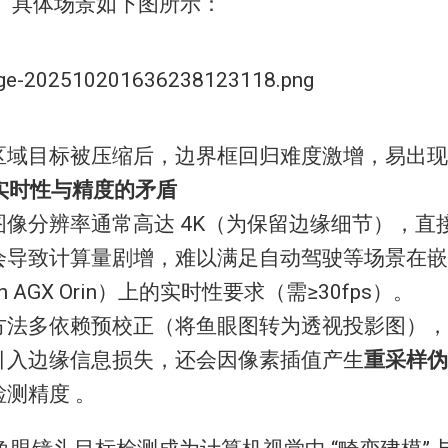
 。具体场景如下图所示：
区域目标被压缩后，边界框回归难度激增，易出现
实时性与精度的矛盾
图像分辨率通常高达 4K（为保留边缘细节），直
会导致计算量剧增，难以满足自动驾驶等场景在嵌
son AGX Orin）上的实时性要求（需≥30fps）。
方法多依赖预校正（将鱼眼图转为透视投影图），
引入边缘信息损失，还会因像素插值产生
重采样伪
检测精度 。