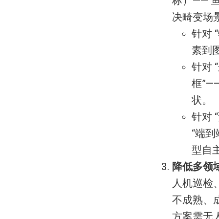
标）—— 
决畸变场
针对 
素到
针对 
框”
状。
针对 
“端
型自
降低多领
人机巡检、
不成熟、
方案需无