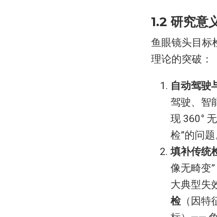
1.2 研究意
鱼眼镜头目标
理论的突破：
自动驾驶
驾驶、智
现 360
检”的问
填补传统
像无畸变”
大典型失
检
（因特