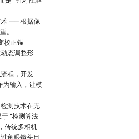
而是 “针对性解
术 —— 根据像
重。
畸变校正锚
置动态调整形
统流程，开发
参作为输入，让模
的检测技术在无
于 “检测算法
，传统多相机
通过鱼眼镜头目