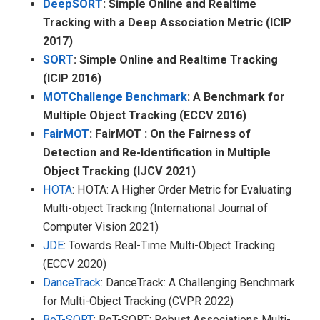
DeepSORT
: Simple Online and Realtime
Tracking with a Deep Association Metric (ICIP
2017)
SORT
: Simple Online and Realtime Tracking
(ICIP 2016)
MOTChallenge Benchmark
: A Benchmark for
Multiple Object Tracking (ECCV 2016)
FairMOT
: FairMOT : On the Fairness of
Detection and Re-Identification in Multiple
Object Tracking (IJCV 2021)
HOTA
: HOTA: A Higher Order Metric for Evaluating
Multi-object Tracking (International Journal of
Computer Vision 2021)
JDE
: Towards Real-Time Multi-Object Tracking
(ECCV 2020)
DanceTrack
: DanceTrack: A Challenging Benchmark
for Multi-Object Tracking (CVPR 2022)
BoT-SORT
: BoT-SORT: Robust Associations Multi-