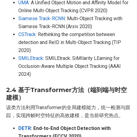
UMA
: A Unified Object Motion and Affinity Model for
Online Multi-Object Tracking (CVPR 2020)
Siamese Track-RCNN
: Multi-Object Tracking with
Siamese Track-RCNN (Arxiv 2020)
CSTrack
: Rethinking the competition between
detection and ReID in Multi-Object Tracking (TIP
2020)
SMILEtrack
: SMILEtrack: SiMIlarity LEarning for
Occlusion-Aware Multiple Object Tracking (AAAI
2024)
2.4 基于Transformer方法（端到端与时空
建模）
该类方法利用Transformer的全局建模能力，统一检测与跟
踪，实现跨帧时空特征的高效建模，是当前研究热点。
DETR
: End-to-End Object Detection with
Transformers (ECCV 2020)