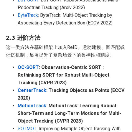
Pedestrian Tracking (Arxiv 2022)
ByteTrack
: ByteTrack: Multi-Object Tracking by
Associating Every Detection Box (ECCV 2022)
2.3 进阶方法
这一类方法在基础框架上加入ReID、运动建模、图匹配或
记忆机制，显著提升了复杂场景下的鲁棒性和精度。
OC-SORT
: Observation-Centric SORT :
Rethinking SORT for Robust Multi-Object
Tracking (CVPR 2023)
CenterTrack
: Tracking Objects as Points (ECCV
2020)
MotionTrack
: MotionTrack: Learning Robust
Short-Term and Long-Term Motions for Multi-
Object Tracking (CVPR 2023)
SOTMOT
: Improving Multiple Object Tracking With