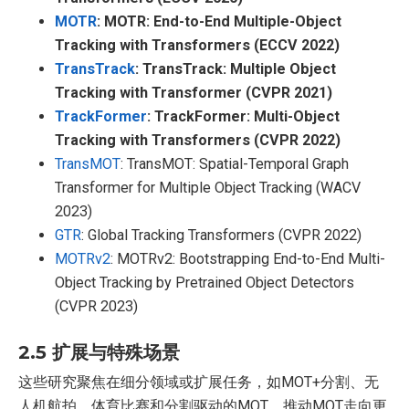
MOTR
: MOTR: End-to-End Multiple-Object
Tracking with Transformers (ECCV 2022)
TransTrack
: TransTrack: Multiple Object
Tracking with Transformer (CVPR 2021)
TrackFormer
: TrackFormer: Multi-Object
Tracking with Transformers (CVPR 2022)
TransMOT
: TransMOT: Spatial-Temporal Graph
Transformer for Multiple Object Tracking (WACV
2023)
GTR
: Global Tracking Transformers (CVPR 2022)
MOTRv2
: MOTRv2: Bootstrapping End-to-End Multi-
Object Tracking by Pretrained Object Detectors
(CVPR 2023)
2.5 扩展与特殊场景
这些研究聚焦在细分领域或扩展任务，如MOT+分割、无
人机航拍、体育比赛和分割驱动的MOT，推动MOT走向更