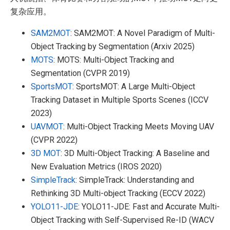
复杂应用。
SAM2MOT
: SAM2MOT: A Novel Paradigm of Multi-
Object Tracking by Segmentation (Arxiv 2025)
MOTS
: MOTS: Multi-Object Tracking and
Segmentation (CVPR 2019)
SportsMOT
: SportsMOT: A Large Multi-Object
Tracking Dataset in Multiple Sports Scenes (ICCV
2023)
UAVMOT
: Multi-Object Tracking Meets Moving UAV
(CVPR 2022)
3D MOT
: 3D Multi-Object Tracking: A Baseline and
New Evaluation Metrics (IROS 2020)
SimpleTrack
: SimpleTrack: Understanding and
Rethinking 3D Multi-object Tracking (ECCV 2022)
YOLO11-JDE
: YOLO11-JDE: Fast and Accurate Multi-
Object Tracking with Self-Supervised Re-ID (WACV