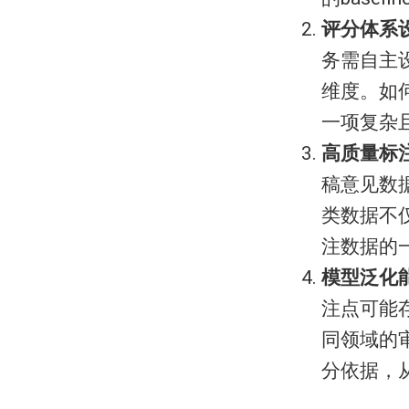
​评分体系
务需自主
维度。如
一项复杂
​高质量标
稿意见数
类数据不
注数据的
​模型泛化
注点可能
同领域的
分依据，