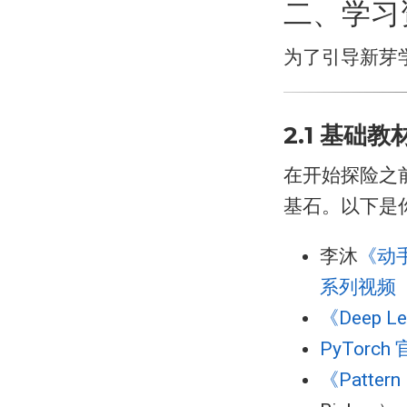
二、学习
为了引导新芽
2.1 基础
在开始探险之
基石。以下是
李沐
《动
系列视频
《Deep Le
PyTorc
《Pattern 