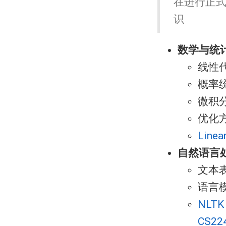
在进行正
识
数学与统
线性
概率
微积
优化
Linea
自然语言
文本表
语言模型
NLTK
CS224