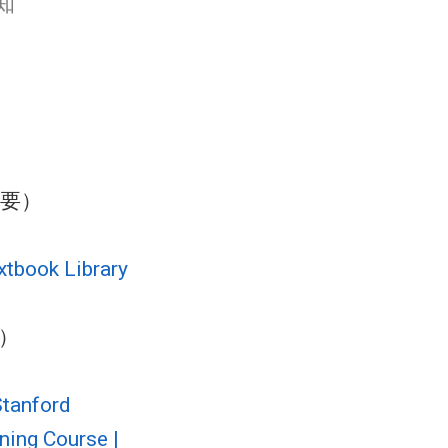
知
要）
xtbook Library
e）
Stanford
ning Course |