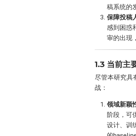
稿系统的
​保障投稿
感到困惑
审的出现
1.3 当前
尽管本研究具
战：
​领域新颖
阶段，可
设计、训
的base