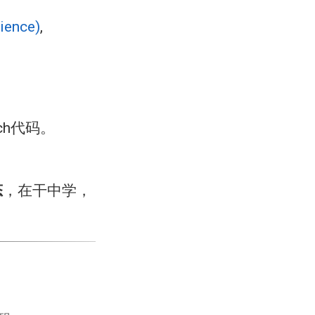
ience)
,
ch代码。
态
，在干中学，